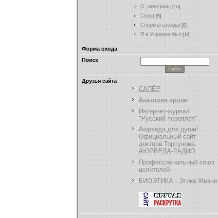
О, женщины
[16]
Свищ
[5]
Сперматазоиды
[0]
Я в Украине был
[10]
Форма входа
Поиск
Друзья сайта
САПЁР
Анатомия армии
Интернет-журнал
"Русский переплет"
Аюрведа для души!
Официальный сайт
доктора Торсунова.
АЮРВЕДА-РАДИО
Профессиональный союз
целителей
БИОЭТИКА - Этика Жизни