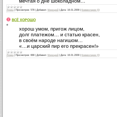
мечтая о дне шоколадном…
Ломка
|
Просмотров:
578
|
Добавил:
Мирецкий
|
Дата:
16.01.2009
|
Комментарии (0)
ВСЁ ХОРОШО
е
хорош умом, пригож лицом,
долг платежом… и статью красен,
в своём народе нагишом…
«…и царский пир его прекрасен!»
Ломка
|
Просмотров:
668
|
Добавил:
Мирецкий
|
Дата:
16.01.2009
|
Комментарии (0)