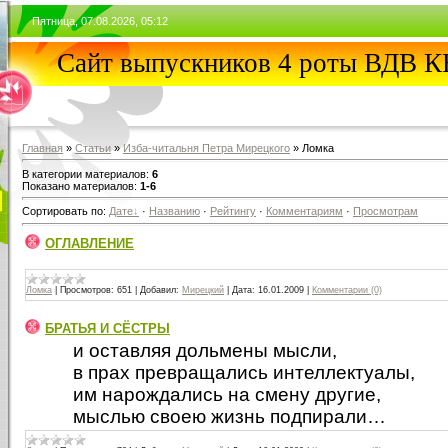
Пятница, 07.08.2026, 05:12
Сайт выпускников 4 роты ВДВ
Главная
»
Статьи
»
Изба-читальня Петра Мирецкого
» Ломка
В категории материалов:
6
Показано материалов:
1-6
Сортировать по:
Дате
·
Названию
·
Рейтингу
·
Комментариям
·
Просмотрам
ОГЛАВЛЕНИЕ
Ломка
|
Просмотров:
651
|
Добавил:
Мирецкий
|
Дата:
16.01.2009
|
Комментарии (0)
БРАТЬЯ И СЁСТРЫ
и
оставляя дольмены мысли,
в прах превращались интеллектуалы,
им нарождались на смену другие,
мыслью своею жизнь подпирали…