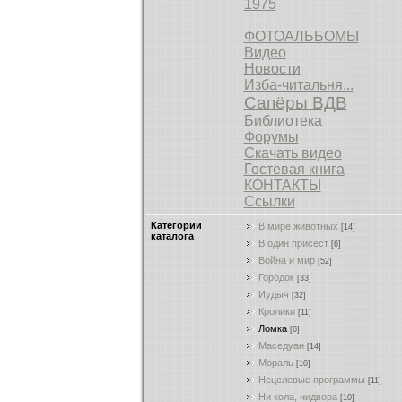
1975
ФОТОАЛЬБОМЫ
Видео
Новости
Изба-читальня...
Сапёры ВДВ
Библиотека
Форумы
Скачать видео
Гостевая книга
КОНТАКТЫ
Ссылки
Категории
В мире животных
[14]
каталога
В один присест
[6]
Война и мир
[52]
Городок
[33]
Иудыч
[32]
Кролики
[11]
Ломка
[6]
Маседуан
[14]
Мораль
[10]
Нецелевые программы
[11]
Ни кола, нидвора
[10]