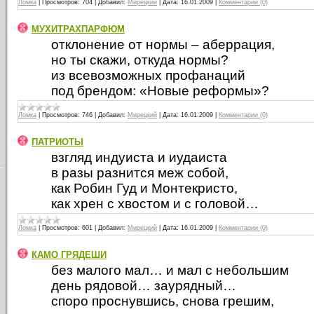
Ломка
|
Просмотров:
704
|
Добавил:
Мирецкий
|
Дата:
16.01.2009
|
Комментарии (0)
МУХИТРАХПАРФЮМ
отклонение от нормы – аберрация,
но ты скажи, откуда нормы?
из всевозможных профанаций
под брендом: «Новые реформы»?
Ломка
|
Просмотров:
746
|
Добавил:
Мирецкий
|
Дата:
16.01.2009
|
Комментарии (0)
ПАТРИОТЫ
взгляд индуиста и иудаиста
в разы разнится меж собой,
как Робин Гуд и Монтекристо,
как хрен с хвостом и с головой…
Ломка
|
Просмотров:
601
|
Добавил:
Мирецкий
|
Дата:
16.01.2009
|
Комментарии (0)
КАМО ГРЯДЕШИ
без малого мал… и мал с небольшим
день рядовой… заурядный…
споро проснувшись, снова грешим,