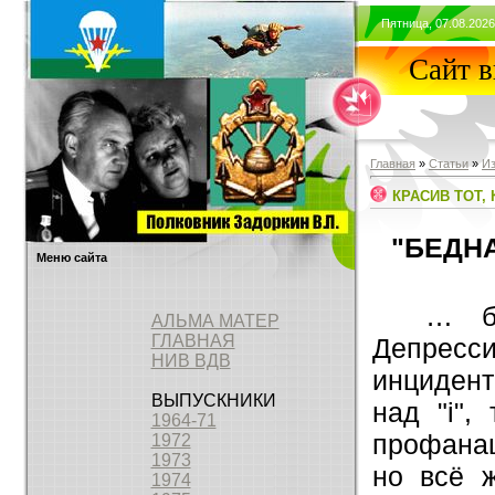
Пятница, 07.08.2026
Сайт 
Главная
»
Статьи
»
Из
КРАСИВ ТОТ,
"БЕДН
Меню сайта
… ба
АЛЬМА МАТЕР
ГЛАВНАЯ
Депресс
НИВ ВДВ
инцидент
ВЫПУСКНИКИ
над "
i
",
1964-71
профанац
1972
1973
но всё ж
1974