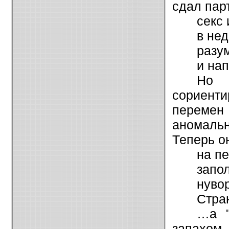
сдал парт
секс
в не
разу
и нап
Но 
сориент
перемен 
аномаль
Теперь о
на п
запол
нуво
Стра
…а "
запахом 