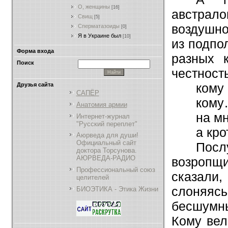
О, женщины
[16]
австрал
Свищ
[5]
воздушно
Сперматазоиды
[0]
Я в Украине был
[10]
из подпо
Форма входа
разных 
Поиск
честнос
кому
Друзья сайта
САПЁР
кому
Анатомия армии
на мн
Интернет-журнал
"Русский переплет"
а кр
Аюрведа для души!
Официальный сайт
Пос
доктора Торсунова.
АЮРВЕДА-РАДИО
возропщи
Профессиональный союз
сказал
целителей
слоняя
БИОЭТИКА - Этика Жизни
бесшумн
Кому вел