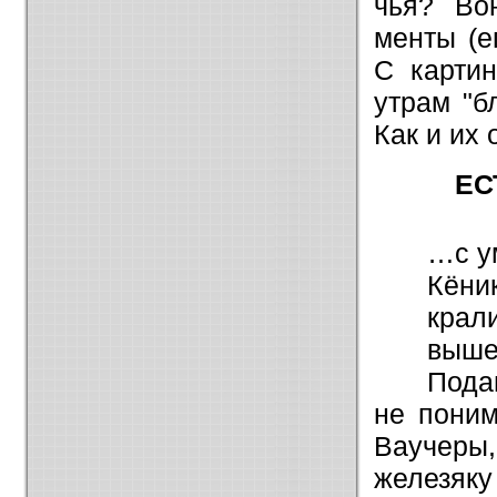
чья? Во
менты (е
С карти
утрам "б
Как и их
ЕС
…с у
Кёни
крали
выше
Пода
не поним
Ваучеры
железяку