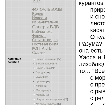
1975
курантов
прир
ФОТОАЛЬБОМЫ
Видео
и сн
Новости
листо
Изба-читальня...
Сапёры ВДВ
каса
Библиотека
Откуд
Форумы
Скачать видео
Разума? 
Гостевая книга
КОНТАКТЫ
она есть
Ссылки
Хаоса и 
Категории
В мире животных
[14]
каталога
лизоблюд
В один присест
[6]
Война и мир
[52]
то… "Все
Городок
[33]
с мо
Иудыч
[32]
Кролики
[11]
с пре
Ломка
[6]
с рыв
Маседуан
[14]
Мораль
[10]
с ре
Нецелевые программы
[11]
А п
Ни кола, нидвора
[10]