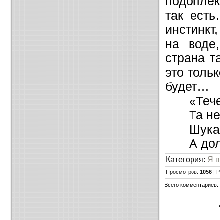
подоплёк
так есть
инстинкт
на воде
страна т
это толь
будет…
«Тече
Та не
Шука
А дол
Категория:
Я в
Просмотров:
1056
| Р
Всего комментариев: