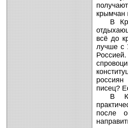
получаю
крымчан 
В Кр
отдыхающ
всё до к
лучше с 
Россией. 
спров
конститу
россиян
писец? Е
В Кр
практиче
после о
направит