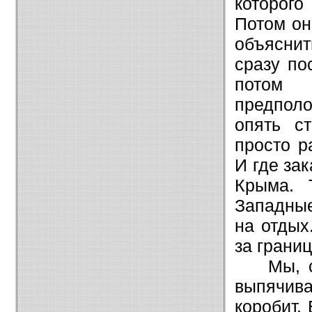
которого
Потом он
объяснит
сразу по
потом 
предполо
опять ст
просто р
И где за
Крыма. 
Западные
на отдых
за грани
Мы, 
выпячив
коробит.