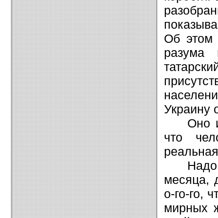
разобр
показыва
Об этом 
разума 
татарски
присутс
населен
Украину 
Оно 
что че
реальная
Надо
месяца, 
о-го-го, 
мирных ж