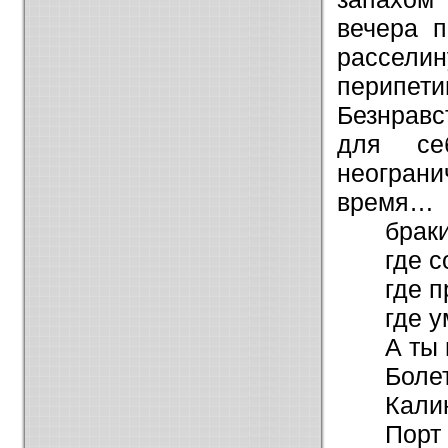
вечера п
рассели
перипет
Безнравс
для се
неограни
время…
брак
где 
где 
где 
А ты 
Боле
Кали
Порт