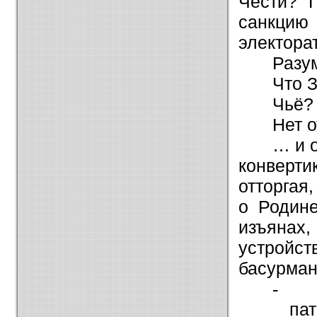
Чести? 
санкци
электора
Разу
Что 
Чьё?
Нет о
… и о
конверти
отторгая
о Родине
изъянах,
устрой
басурман
-
па