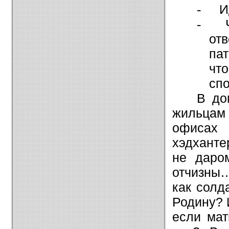
И
-
-
от
па
ч
сп
В до
жильцам
офисах
хэдханте
не даром
отчизны…
как солд
Родину? 
если мат