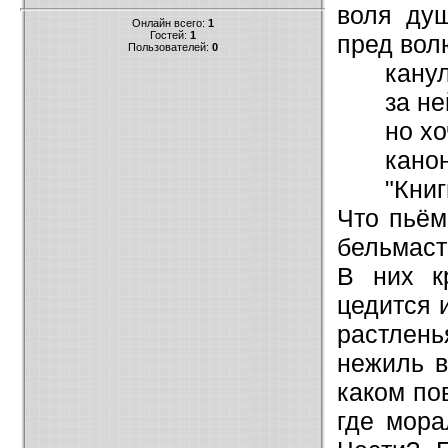
воля душ
Онлайн всего:
1
Гостей:
1
пред вол
Пользователей:
0
канул
за не
но хо
кано
"Кни
Что пьём
бельмаст
В них к
цедится 
растлен
нежиль в
каком по
где мора