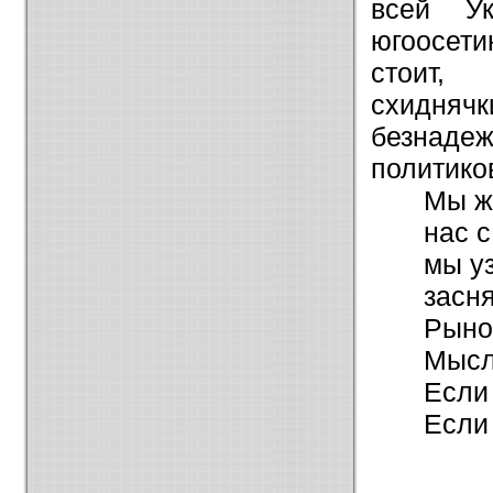
всей Ук
югоосети
стоит,
схидняч
безнад
политиков
Мы ж
нас 
мы у
засн
Рынок
Мысл
Если
Если