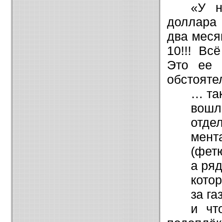
«У н
доллара 
два меся
10!!! Вс
Это ее 
обстояте
… так
вошл
отде
мент
(фетю
а ряд
котор
за г
и чт