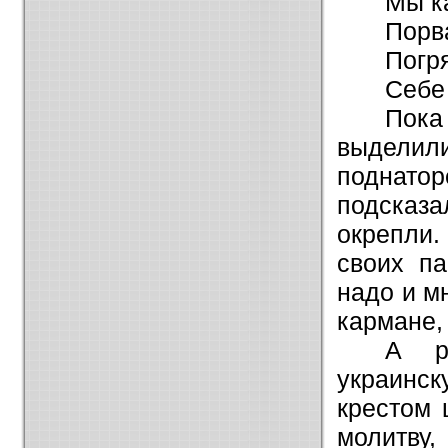
Мы к
Порв
Погр
Себе
Пока
выдели
поднато
подсказа
окрепли
своих па
надо и мн
кармане, 
А р
украинс
крестом 
молитву