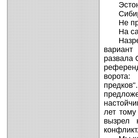
Эсто
Сиби
Не п
На с
Назр
вариант 
развала 
референ
ворота:
предков"
предлож
настойчи
лет тому
вызрел 
конфликт