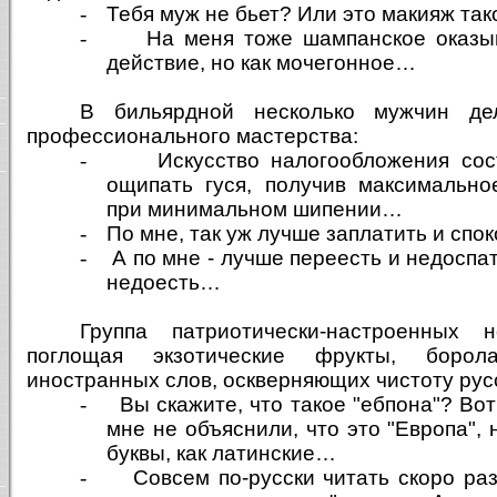
-
Тебя муж не бьет? Или это макияж так
-
На меня тоже шампанское оказы
действие, но как мочегонное…
В бильярдной несколько мужчин де
профессионального мастерства:
-
Искусство налогообложения сос
ощипать гуся, получив максимально
при минимальном шипении…
-
По мне, так уж лучше заплатить и спо
-
А по мне - лучше переесть и недоспат
недоесть…
Группа патриотически-настроенных н
поглощая экзотические фрукты, боро
иностранных слов, оскверняющих чистоту русс
-
Вы скажите, что такое "ебпона"? Вот
мне не объяснили, что это "Европа", 
буквы, как латинские…
-
Совсем по-русски читать скоро ра