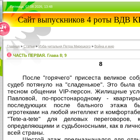
Пятница, 07.08.2026, 13:48
Сайт выпускников 4 роты ВДВ
Главная
»
Статьи
»
Изба-читальня Петра Мирецкого
»
Война и мир
ЧАСТЬ ПЕРВАЯ. Глава 8; 9
8
После "горячего" присеста великое со
судеб потянуло на "сладенькое". Это была 
тесном общении
VIP
-персон. Жилищные усл
Павловой, по-простонародному - квартиры
последующих после бального этажа б
игротеками на любой интеллект и комфортаб
"Tete-a-tete" для деловых переговоров, 
определяющими и судьбоносными, как в лично
всей страны.
Шестой этаж предназначался для отд