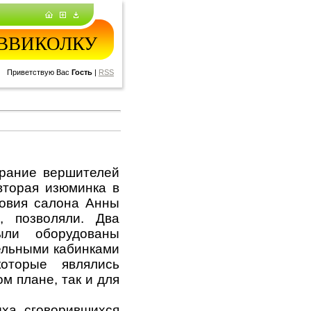
 КВВИКОЛКУ
Приветствую Вас
Гость
|
RSS
брание вершителей
вторая изюминка в
овия салона Анны
, позволяли. Два
ыли оборудованы
ельными кабинками
которые являлись
м плане, так и для
ыха сговорившихся