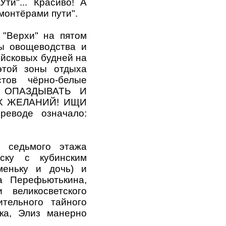
ти"... Красиво! А
монтёрами пути".
 "Верхи" на пятом
ы овощеводства и
ойсковых будней на
этой зоны отдыха
стов чёрно-белые
Е ОПАЗДЫВАТЬ И
Х ЖЕЛАНИЙ! ИЩИ
еводе означало:
 седьмого этажа
уску с кубинским
меньку и дочь) и
а Перефьютькина,
 великосветского
тельного тайного
ка, Элиз манерно