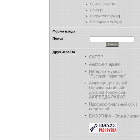
О, женщины
[16]
Свищ
[5]
Сперматазоиды
[0]
Я в Украине был
[10]
Форма входа
Поиск
Друзья сайта
САПЁР
Анатомия армии
Интернет-журнал
"Русский переплет"
Аюрведа для души!
Официальный сайт
доктора Торсунова.
АЮРВЕДА-РАДИО
Профессиональный союз
целителей
БИОЭТИКА - Этика Жизни