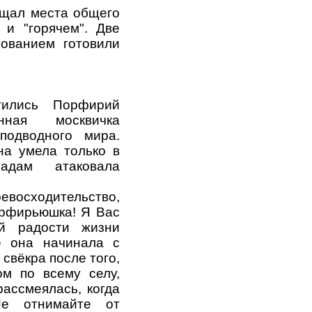
ищал места общего
 и "горячем". Две
ованием готовили
ились Порфирий
ная москвичка
подводного мира.
на умела только в
адам атаковала
евосходительство,
орфирьюшка! Я Вас
й радости жизни
е она начинала с
 свёкра после того,
ом по всему селу,
рассмеялась, когда
Не отнимайте от