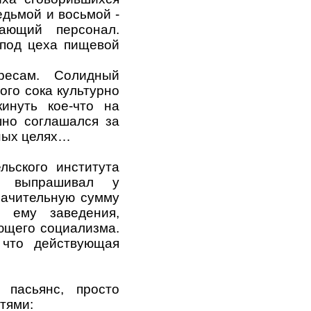
едьмой и восьмой -
вающий персонал.
под цеха пищевой
ресам. Солидный
ого сока культурно
инуть кое-что на
шно соглашался за
ных целях…
льского института
в выпрашивал у
начительную сумму
о ему заведения,
ающего социализма.
 что действующая
 пасьянс, просто
тями: