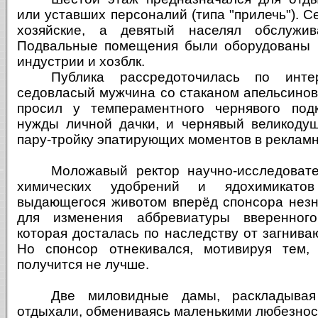
или уставших персоналий (типа "прилечь"). С
хозяйские, а девятый населял обслужи
Подвальные помещения были оборудованы 
индустрии и хозблк.
Публика рассредоточилась по инте
седовласый мужчина со стаканом апельсинов
просил у темпераментного чернявого подк
нужды личной дачки, и чернявый великоду
пару-тройку эпатирующих моментов в реклам
Моложавый ректор научно-исследовате
химических удобрений и ядохимикато
выдающегося животом вперёд спонсора нез
для изменения аббревиатуры вверенног
которая досталась по наследству от загнив
Но спонсор отнекивался, мотивируя тем,
получится не лучше.
Две миловидные дамы, раскладывая
отдыхали, обмениваясь маленькими любезнос