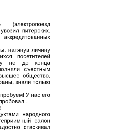
 (электропоезд
увозил питерских.
аккредитованных
ы, натянув личину
ихся посетителей
ду не до конца
полняли съестным
 высшее общество,
раны, знали только
опробуем! У нас его
пробовал...
!
уктами народного
степриимный салон
адостно стаскивал