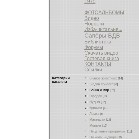
1975
ФОТОАЛЬБОМЫ
Видео
Новости
Изба-читальня...
Сапёры ВДВ
Библиотека
Форумы
Скачать видео
Гостевая книга
КОНТАКТЫ
Ссылки
Категории
В мире животных
[14]
каталога
В один присест
[6]
Война и мир
[52]
Городок
[33]
Иудыч
[32]
Кролики
[11]
Ломка
[6]
Маседуан
[14]
Мораль
[10]
Нецелевые программы
[11]
Ни кола, нидвора
[10]