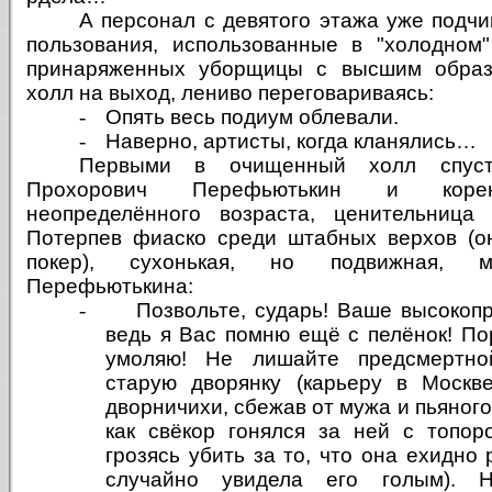
А персонал с девятого этажа уже подч
пользования, использованные в "холодном"
принаряженных уборщицы с высшим образ
холл на выход, лениво переговариваясь:
-
Опять весь подиум облевали.
-
Наверно, артисты, когда кланялись…
Первыми в очищенный холл спуст
Прохорович Перефьютькин и корен
неопределённого возраста, ценительница 
Потерпев фиаско среди штабных верхов (о
покер), сухонькая, но подвижная, м
Перефьютькина:
-
Позвольте, сударь! Ваше высокопр
ведь я Вас помню ещё с пелёнок! П
умоляю! Не лишайте предсмертно
старую дворянку (карьеру в Москв
дворничихи, сбежав от мужа и пьяного
как свёкор гонялся за ней с топор
грозясь убить за то, что она ехидно 
случайно увидела его голым). 