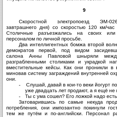
9
Скоростной электропоезд ЭМ-026
завтрашнего дня) со скоростью 120 км/час 
Столичные разъезжались на своих или 
персоналом по личной просьбе.
Два интеллигентных бомжа второй волн
демократов первой, под видом засидевш
салона Анны Павловой шныряли меж
разграбленными столиками и украдкой на
вместительные кейсы. Как они проникли в
миновав систему заграждений внутренней ох
они.
-
Слушай, давай в кои-то веки йогурт п
уже двадцать лет продают, а я ещё не 
-
Ты с ума сошел? Его ложкой надо есть
Затоварившись по самые некуда прод
потребления, они импозантно покинули го
тем же путём и по-английски. Персонал р