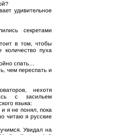
ой?
вает удивительное
лились секретами
тоит в том, чтобы
е количество пуха
койно спать…
ь, чем переспать и
оваторов, нехотя
лась с засильем
кого языка:
 и я не понял, пока
но читаю я русские
зучимся. Увидал на