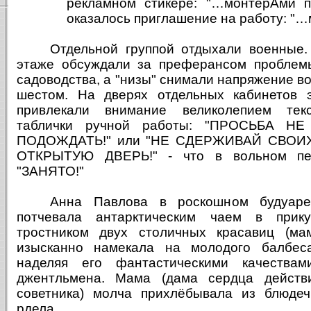
рекламном стикере: "…монтерАми пУ
оказалось приглашение на работу: "…
Отдельной группой отдыхали военные.
этаже обсуждали за преферансом проблем
садоводства, а "низы" снимали напряжение в
шестом. На дверях отдельных кабинетов 
привлекали внимание великолепием тек
таблички ручной работы: "ПРОСЬБА Н
ПОДОЖДАТЬ!" или "НЕ СДЕРЖИВАЙ СВОИ
ОТКРЫТУЮ ДВЕРЬ!" - что в вольном пер
"ЗАНЯТО!"
Анна Павлова в роскошном будуаре
потчевала антарктическим чаем в прик
тростником двух столичных красавиц (ма
изысканно намекала на молодого балбес
наделяя его фантастическими качествами
джентльмена. Мама (дама сердца действи
советника) молча прихлёбывала из блюдеч
рдела…