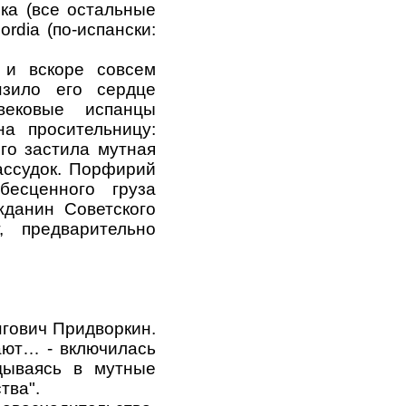
чка (все остальные
ordia (по-испански:
 и вскоре совсем
нзило его сердце
евековые испанцы
а просительницу:
его застила мутная
ассудок. Порфирий
бесценного груза
жданин Советского
, предварительно
нгович Придворкин.
рают… - включилась
ядываясь в мутные
тва".