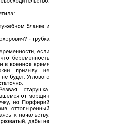
ревосходительство,
етила:
лужебном бланке и
охорович? - трубка
еременности, если
 что беременность
ни в военное время
ркин призыву не
 не будет. Углового
статочно.
езвая старушка,
ившемся от морщин
учку, но Порфирий
вив оттопыренный
ясь к начальству,
урковатый, дабы не