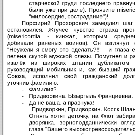
старческой груди последнего правну
были уже при деле). Проявите miseric
"милосердие, сострадание")!
Порфирий Прохорович замедлил шаг
остановился. Жгучее чувство страха про
(misericordia - кинжал, которым средн
добивали раненых воинов). Он взглянул н
"Неужели я смогу это сделать?!!" - и глаза 
пелена скупой мужской слезы. Помутнел и р
извлёк из широких штанин дубликатом 
руководящий мобильник и, как бывший гра
Союза, исполнил свой гражданский долг
уточнив фамилию:
-
Фамилия?
-
Придворкина. Ызыргыль Франциевна.
-
Да не ваша, а правнука!
-
Придворкин, Придворкин. Косяк Шла
Отнять хотят деточку, на Флот заби
дворянка, верноподданнически вгл
глаза "Вашего высокопревосходительс