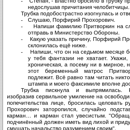
-
Степан, - властно бросило в трубку п
недослушав причитания челобитчицы.
Трубка подобострастно изогнулась и отв
-
Слушаю, Порфирий Прохорович.
-
Напиши фамилию Притворкин на с
отправь в Министерство Обороны.
-
Какую указать причину, Порфирий Пр
склонилась ещё ниже.
-
Напиши, что он на седьмом месяце б
у тебя фантазии не хватает. Укажи,
хроническая, а посему ни в мирное, 
этот беременный матрос Притво
подлежит. Всё равно там читать никто
штампа и моего факсимиле вполне до
Трубка пискнула и выпрямилась. Р
изобразив сервильное умиление на освобод
попечительства лице, бросилась целовать р
Прохорович заторопился, случайно подста
карман… и карман стал увесистым. "Обраща
подчинённый должен иметь вид лихой и прид
смущать начальство разумением своим".